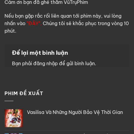
Cảm ơn bạn đã ghé thăm VũTrụPhim
Nếu bạn gặp rắc rối liên quan tới phim này, vui lòng
nhấn vào
"ĐÂY".
Chúng tôi sẽ khắc phục trong vòng 10
phút.
Để lại một bình luận
Bạn phải
đăng nhập
để gửi bình luận.
PHIM ĐỀ XUẤT
Vasilisa Và Những Người Bảo Vệ Thời Gian