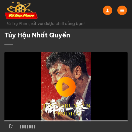
Chuyển
đến
nội
Vũ Trụ Phim, rất vui được chill cùng bạn!
dung
Túy Hậu Nhất Quyền