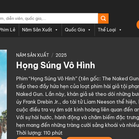
Phim Lẻ
Năm Sản Xuất
Quốc Gia
Thể Loại
NĂM SẢN XUẤT
/
2025
Họng Súng Vô Hình
Phim “Họng Súng Vô Hình” (tên gốc: The Naked Gun
tiếp theo đầy hứa hẹn của loạt phim hài giả tội phạ
Naked Gun. Lần này, khán giả sẽ theo dõi những bư
úy Frank Drebin Jr., do tài tử Liam Neeson thể hiện,
cuộc điều tra vụ ám sát kinh hoàng liên quan đến an
Với sự hài hước, hành động và châm biếm đặc trưng
hẹn mang đến những tràng cười sảng khoái và nhiều 
Thời lượng: 110 phút