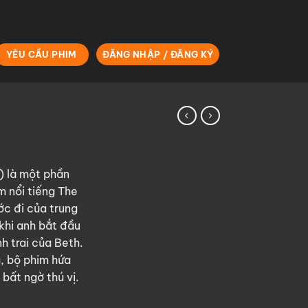
YÊU CẦU PHIM
ĐĂNG NHẬP / ĐĂNG KÝ
) là một phần
m nổi tiếng The
ớc đi của trung
 khi anh bắt đầu
h trai của Beth.
, bộ phim hứa
bất ngờ thú vị.