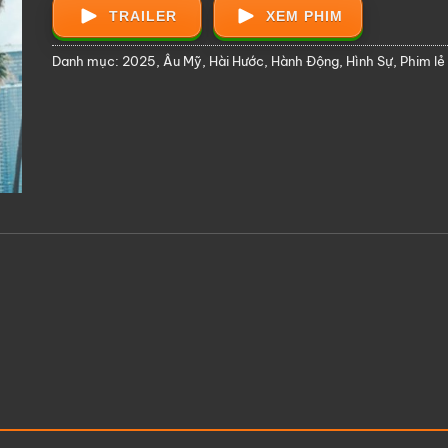
TRAILER
XEM PHIM
Danh mục:
2025
,
Âu Mỹ
,
Hài Hước
,
Hành Động
,
Hình Sự
,
Phim lẻ