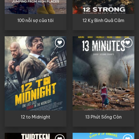
100 nỗi sợ của tôi
12 Kỵ Binh Quả Cảm
12 to Midnight
13 Phút Sống Còn