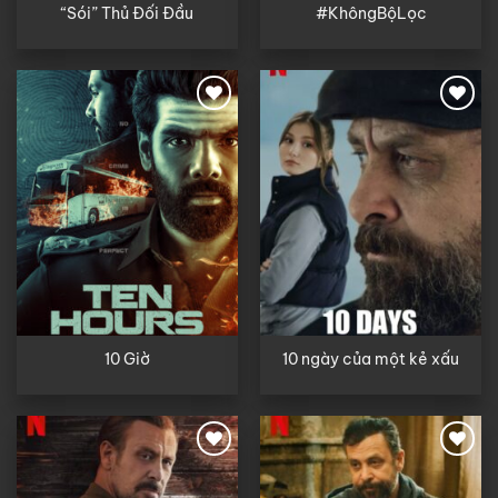
“Sói” Thủ Đối Đầu
#KhôngBộLọc
10 Giờ
10 ngày của một kẻ xấu