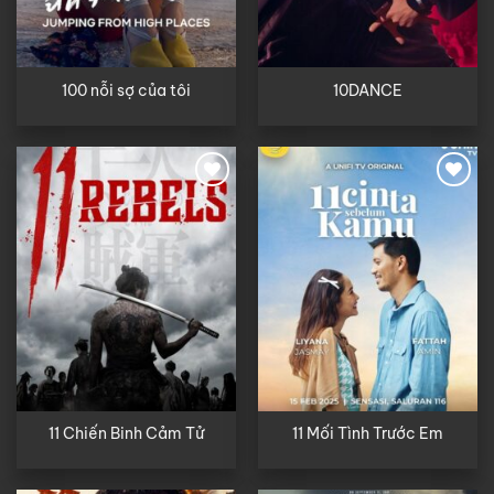
100 nỗi sợ của tôi
10DANCE
11 Chiến Binh Cảm Tử
11 Mối Tình Trước Em