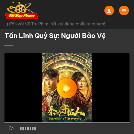
Chuyển
đến
nội
g đến với Vũ Trụ Phim, rất vui được chill cùng bạn!
dung
Tần Lĩnh Quỷ Sự: Người Bảo Vệ