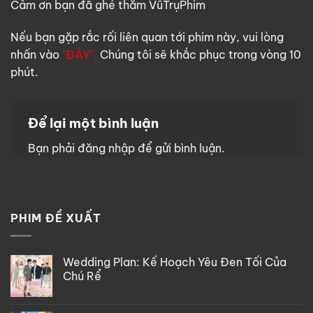
Cảm ơn bạn đã ghé thăm VũTrụPhim
Nếu bạn gặp rắc rối liên quan tới phim này, vui lòng
nhấn vào
"ĐÂY".
Chúng tôi sẽ khắc phục trong vòng 10
phút.
Để lại một bình luận
Bạn phải
đăng nhập
để gửi bình luận.
PHIM ĐỀ XUẤT
Wedding Plan: Kế Hoạch Yêu Đen Tối Của
Chú Rể