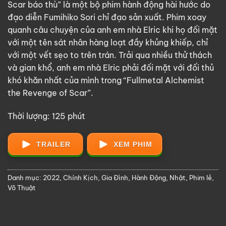
Scar báo thù” là một bộ phim hành động hài hước do
đạo diễn Fumihiko Sori chỉ đạo sản xuất. Phim xoay
quanh câu chuyện của anh em nhà Elric khi họ đối mặt
với một tên sát nhân hàng loạt đầy khủng khiếp, chỉ
với một vết sẹo to trên trán. Trải qua nhiều thử thách
và gian khổ, anh em nhà Elric phải đối mặt với đối thủ
khó khăn nhất của mình trong “Fullmetal Alchemist
the Revenge of Scar”.
Thời lượng: 125 phút
TRAILER
XEM PHIM
Danh mục:
2022
,
Chính Kịch
,
Gia Đình
,
Hành Động
,
Nhật
,
Phim lẻ
,
Võ Thuật