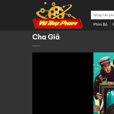
Chuyển
đến
Tìm
nội
kiếm:
dung
Phim Bộ
Cha Giả