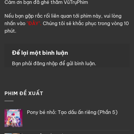
Cảm ơn bạn đã ghé thăm VũTrụPhim
Nếu bạn gặp rắc rối liên quan tới phim này, vui lòng
nhấn vào
"ĐÂY".
Chúng tôi sẽ khắc phục trong vòng 10
phút.
Để lại một bình luận
Bạn phải
đăng nhập
để gửi bình luận.
PHIM ĐỀ XUẤT
Pony bé nhỏ: Tạo dấu ấn riêng (Phần 5)