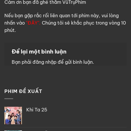
Cảm ơn bạn đã ghé thăm VũTrụPhim
Nếu bạn gặp rắc rối liên quan tới phim này, vui lòng
nhấn vào
"ĐÂY".
Chúng tôi sẽ khắc phục trong vòng 10
phút.
Để lại một bình luận
Bạn phải
đăng nhập
để gửi bình luận.
PHIM ĐỀ XUẤT
Khi Ta 25