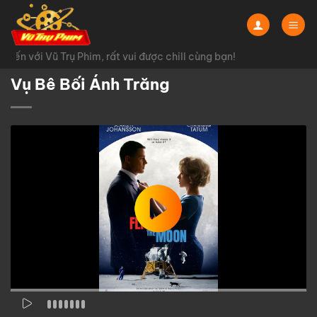
Chuyển
đến
nội
ến với Vũ Trụ Phim, rất vui được chill cùng bạn!
dung
Vụ Bê Bối Ánh Trăng