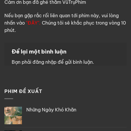
Cảm ơn bạn đã ghé thăm VũTrụPhim
Nếu bạn gặp rắc rối liên quan tới phim này, vui lòng
nhấn vào
"ĐÂY".
Chúng tôi sẽ khắc phục trong vòng 10
phút.
Để lại một bình luận
Bạn phải
đăng nhập
để gửi bình luận.
PHIM ĐỀ XUẤT
Những Ngày Khó Khăn