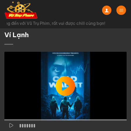
Chuyển
đến
nội
ng đến với Vũ Trụ Phim, rất vui được chill cùng bạn!
dung
Ví Lạnh