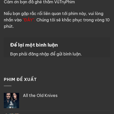
Cảm ơn bạn đã ghé thăm VũTrụPhim
Nếu bạn gặp rắc rối liên quan tới phim này, vui lòng
nhấn vào
"ĐÂY".
Chúng tôi sẽ khắc phục trong vòng 10
phút.
Để lại một bình luận
Bạn phải
đăng nhập
để gửi bình luận.
PHIM ĐỀ XUẤT
All the Old Knives