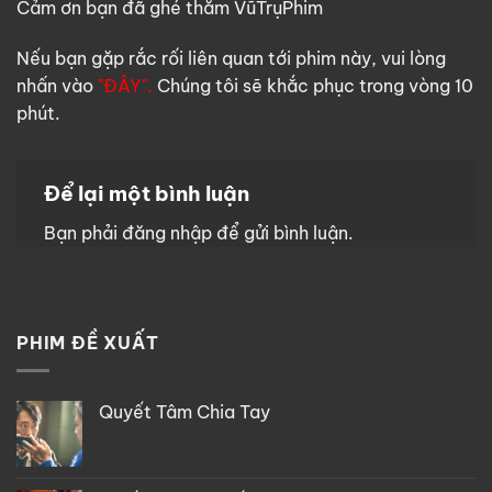
Cảm ơn bạn đã ghé thăm VũTrụPhim
Nếu bạn gặp rắc rối liên quan tới phim này, vui lòng
nhấn vào
"ĐÂY".
Chúng tôi sẽ khắc phục trong vòng 10
phút.
Để lại một bình luận
Bạn phải
đăng nhập
để gửi bình luận.
PHIM ĐỀ XUẤT
Quyết Tâm Chia Tay