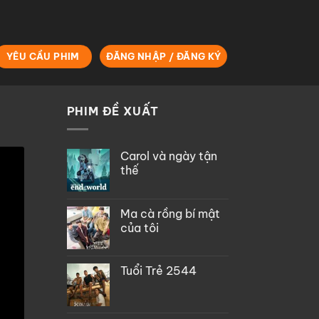
YÊU CẦU PHIM
ĐĂNG NHẬP / ĐĂNG KÝ
PHIM ĐỀ XUẤT
Carol và ngày tận
thế
Ma cà rồng bí mật
của tôi
Tuổi Trẻ 2544