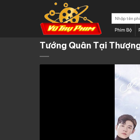
Chuyển
đến
Tìm
nội
kiếm:
dung
Phim Bộ
Tướng Quân Tại Thượng 