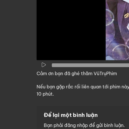
Cảm ơn bạn đã ghé thăm VũTrụPhim
Nếu bạn gặp rắc rối liên quan tới phim nà
10 phút.
Để lại một bình luận
Bạn phải
đăng nhập
để gửi bình luận.