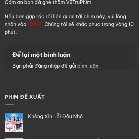
Cảm ơn bạn đã ghé thăm VũTrụPhim
Nếu bạn gặp rắc rối liên quan tới phim này, vui lòng
nhấn vào
"ĐÂY".
Chúng tôi sẽ khắc phục trong vòng 10
phút.
Để lại một bình luận
Bạn phải
đăng nhập
để gửi bình luận.
PHIM ĐỀ XUẤT
Không Xin Lỗi Đâu Nhé