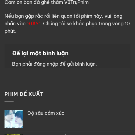
Cảm ơn bạn đã ghé thăm VũTrụPhim
Nếu bạn gặp rắc rối liên quan tới phim này, vui lòng
nhấn vào
"ĐÂY".
Chúng tôi sẽ khắc phục trong vòng 10
phút.
Để lại một bình luận
Bạn phải
đăng nhập
để gửi bình luận.
PHIM ĐỀ XUẤT
Độ sâu cảm xúc