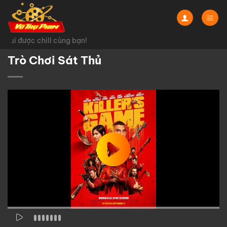
Chuyển
đến
nội
vui được chill cùng bạn!
dung
Trò Chơi Sát Thủ