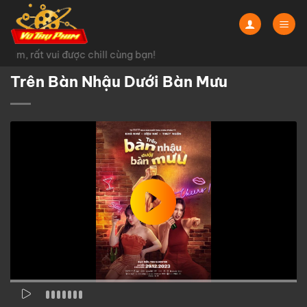
Chuyển
đến
nội
im, rất vui được chill cùng bạn!
dung
Trên Bàn Nhậu Dưới Bàn Mưu