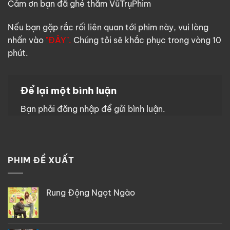
Cảm ơn bạn đã ghé thăm VũTrụPhim
Nếu bạn gặp rắc rối liên quan tới phim này, vui lòng
nhấn vào
"ĐÂY".
Chúng tôi sẽ khắc phục trong vòng 10
phút.
Để lại một bình luận
Bạn phải
đăng nhập
để gửi bình luận.
PHIM ĐỀ XUẤT
Rung Động Ngọt Ngào