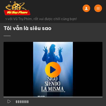
Chuyển
đến
nội
n với Vũ Trụ Phim, rất vui được chill cùng bạn!
dung
Tôi vẫn là siêu sao