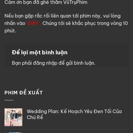
Cảm ơn bạn đã ghé thăm VũTrụPhim
Nếu bạn gặp rắc rối liên quan tới phim này, vui lòng
nhấn vào
"ĐÂY".
Chúng tôi sẽ khắc phục trong vòng 10
phút.
Để lại một bình luận
Bạn phải
đăng nhập
để gửi bình luận.
PHIM ĐỀ XUẤT
Wedding Plan: Kế Hoạch Yêu Đen Tối Của
Chú Rể