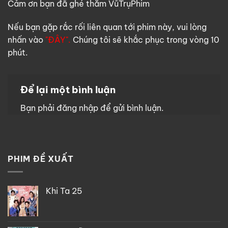
Cảm ơn bạn đã ghé thăm VũTrụPhim
Nếu bạn gặp rắc rối liên quan tới phim này, vui lòng
nhấn vào
"ĐÂY".
Chúng tôi sẽ khắc phục trong vòng 10
phút.
Để lại một bình luận
Bạn phải
đăng nhập
để gửi bình luận.
PHIM ĐỀ XUẤT
Khi Ta 25