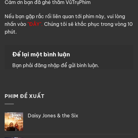
Cảm ơn bạn đã ghé thăm VũTrụPhim
Nếu bạn gặp rắc rối liên quan tới phim này, vui lòng
nhấn vào
"ĐÂY".
Chúng tôi sẽ khắc phục trong vòng 10
phút.
Để lại một bình luận
Bạn phải
đăng nhập
để gửi bình luận.
PHIM ĐỀ XUẤT
Daisy Jones & the Six