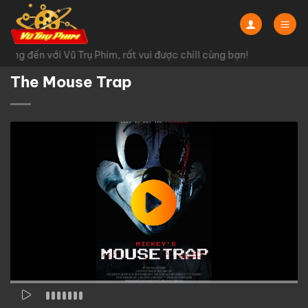
Chuyển
đến
nội
ng đến với Vũ Trụ Phim, rất vui được chill cùng bạn!
dung
The Mouse Trap