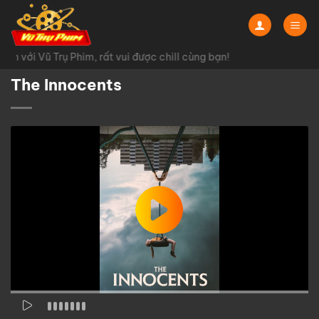
Chuyển
đến
nội
 với Vũ Trụ Phim, rất vui được chill cùng bạn!
dung
The Innocents