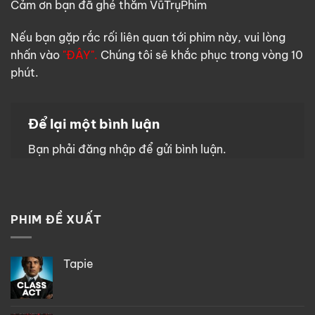
Cảm ơn bạn đã ghé thăm VũTrụPhim
Nếu bạn gặp rắc rối liên quan tới phim này, vui lòng
nhấn vào
"ĐÂY".
Chúng tôi sẽ khắc phục trong vòng 10
phút.
Để lại một bình luận
Bạn phải
đăng nhập
để gửi bình luận.
PHIM ĐỀ XUẤT
Tapie