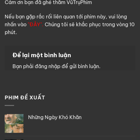
Cảm ơn bạn đã ghé thăm VũTrụPhim
Nếu bạn gặp rắc rối liên quan tới phim này, vui lòng
nhấn vào
"ĐÂY".
Chúng tôi sẽ khắc phục trong vòng 10
phút.
Để lại một bình luận
Bạn phải
đăng nhập
để gửi bình luận.
PHIM ĐỀ XUẤT
Những Ngày Khó Khăn