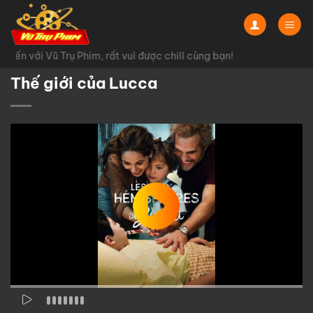
Chuyển
đến
nội
ến với Vũ Trụ Phim, rất vui được chill cùng bạn!
dung
Thế giới của Lucca