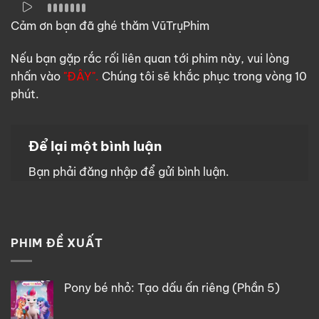
Cảm ơn bạn đã ghé thăm VũTrụPhim
Nếu bạn gặp rắc rối liên quan tới phim này, vui lòng
nhấn vào
"ĐÂY".
Chúng tôi sẽ khắc phục trong vòng 10
phút.
Để lại một bình luận
Bạn phải
đăng nhập
để gửi bình luận.
PHIM ĐỀ XUẤT
Pony bé nhỏ: Tạo dấu ấn riêng (Phần 5)