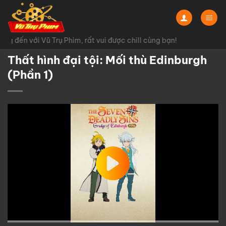
Chuyển
đến
nội
g đến với Vũ Trụ Phim, rất vui được chill cùng bạn!
dung
Thất hình đại tội: Mối thù Edinburgh
(Phần 1)