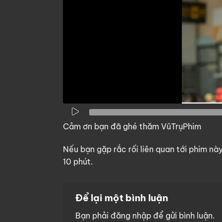
Cảm ơn bạn đã ghé thăm VũTrụPhim
Nếu bạn gặp rắc rối liên quan tới phim nà
10 phút.
Để lại một bình luận
Bạn phải
đăng nhập
để gửi bình luận.