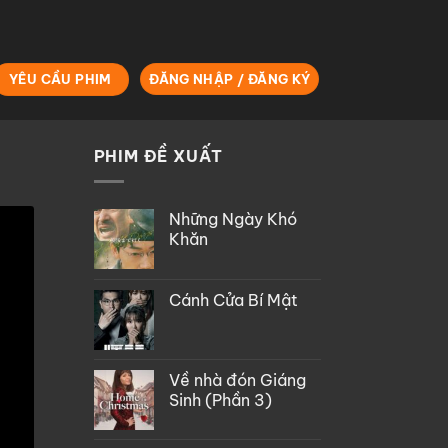
YÊU CẦU PHIM
ĐĂNG NHẬP / ĐĂNG KÝ
PHIM ĐỀ XUẤT
Những Ngày Khó
Khăn
Cánh Cửa Bí Mật
Về nhà đón Giáng
Sinh (Phần 3)