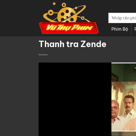
Chuyển
đến
Tìm
nội
kiếm:
dung
Phim Bộ
Thanh tra Zende