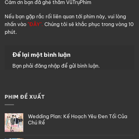
Cảm ơn bạn đã ghé thăm VũTrụPhim
Nếu bạn gặp rắc rối liên quan tới phim này, vui lòng
nhấn vào
"ĐÂY".
Chúng tôi sẽ khắc phục trong vòng 10
phút.
Để lại một bình luận
Bạn phải
đăng nhập
để gửi bình luận.
PHIM ĐỀ XUẤT
Wedding Plan: Kế Hoạch Yêu Đen Tối Của
Chú Rể