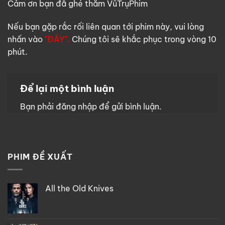
Cảm ơn bạn đã ghé thăm VũTrụPhim
Nếu bạn gặp rắc rối liên quan tới phim này, vui lòng
nhấn vào
"ĐÂY".
Chúng tôi sẽ khắc phục trong vòng 10
phút.
Để lại một bình luận
Bạn phải
đăng nhập
để gửi bình luận.
PHIM ĐỀ XUẤT
All the Old Knives