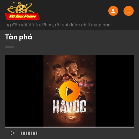
Chuyển
đến
nội
ng đến với Vũ Trụ Phim, rất vui được chill cùng bạn!
dung
Tàn phá