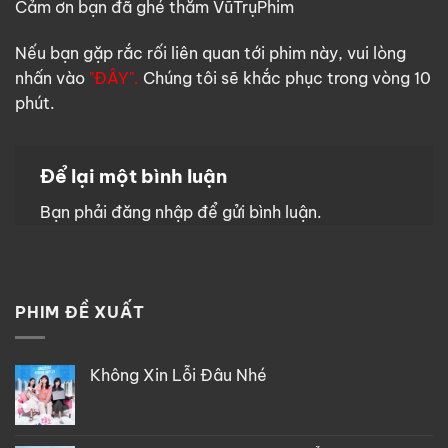
Cảm ơn bạn đã ghé thăm VũTrụPhim
Nếu bạn gặp rắc rối liên quan tới phim này, vui lòng
nhấn vào
"ĐÂY".
Chúng tôi sẽ khắc phục trong vòng 10
phút.
Để lại một bình luận
Bạn phải
đăng nhập
để gửi bình luận.
PHIM ĐỀ XUẤT
Không Xin Lỗi Đâu Nhé