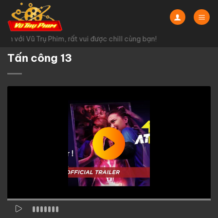
Chuyển
đến
nội
 với Vũ Trụ Phim, rất vui được chill cùng bạn!
dung
Tấn công 13