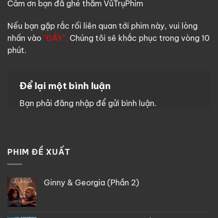
Cảm ơn bạn đã ghé thăm VũTrụPhim
Nếu bạn gặp rắc rối liên quan tới phim này, vui lòng
nhấn vào
"ĐÂY".
Chúng tôi sẽ khắc phục trong vòng 10
phút.
Để lại một bình luận
Bạn phải
đăng nhập
để gửi bình luận.
PHIM ĐỀ XUẤT
Ginny & Georgia (Phần 2)