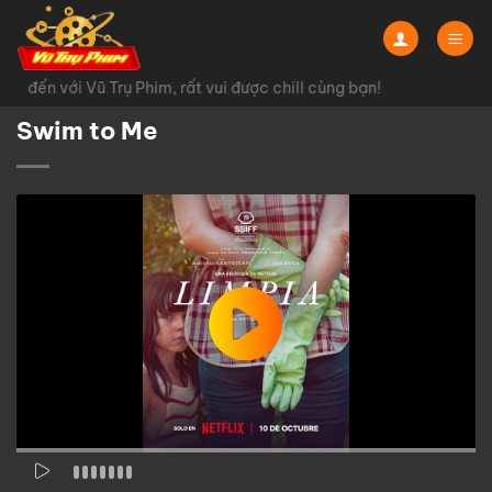
Chuyển
đến
nội
 đến với Vũ Trụ Phim, rất vui được chill cùng bạn!
dung
Swim to Me