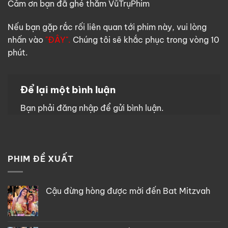
Cảm ơn bạn đã ghé thăm VũTrụPhim
Nếu bạn gặp rắc rối liên quan tới phim này, vui lòng
nhấn vào
"ĐÂY".
Chúng tôi sẽ khắc phục trong vòng 10
phút.
Để lại một bình luận
Bạn phải
đăng nhập
để gửi bình luận.
PHIM ĐỀ XUẤT
Cậu đừng hòng được mời đến Bat Mitzvah