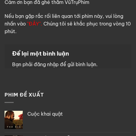
Cảm ơn bạn đã ghé thăm VũTrụPhim
Nếu bạn gặp rắc rối liên quan tới phim này, vui lòng
nhấn vào
"ĐÂY".
Chúng tôi sẽ khắc phục trong vòng 10
phút.
Để lại một bình luận
Bạn phải
đăng nhập
để gửi bình luận.
PHIM ĐỀ XUẤT
Cuộc khai quật