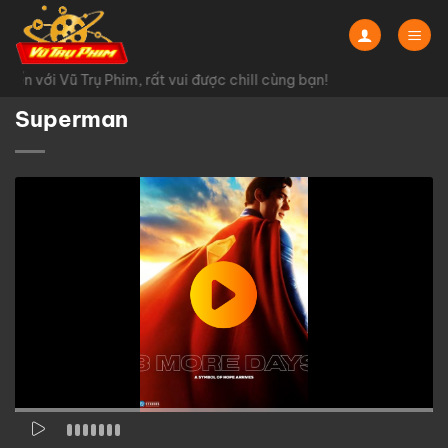
Chuyển
đến
nội
n với Vũ Trụ Phim, rất vui được chill cùng bạn!
dung
Superman