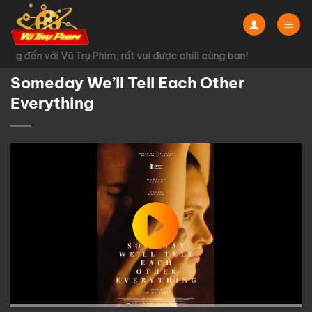
Chuyển
đến
nội
g đến với Vũ Trụ Phim, rất vui được chill cùng bạn!
dung
Someday We’ll Tell Each Other
Everything