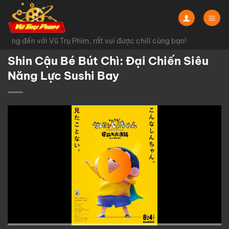
Chuyển
đến
nội
ừng đến với Vũ Trụ Phim, rất vui được chill cùng bạn!
dung
Shin Cậu Bé Bút Chì: Đại Chiến Siêu
Năng Lực Sushi Bay