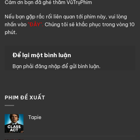
Cảm ơn bạn đã ghé thăm VũTrụPhim
Nếu bạn gặp rắc rối liên quan tới phim này, vui lòng
nhấn vào
"ĐÂY".
Chúng tôi sẽ khắc phục trong vòng 10
phút.
Để lại một bình luận
Bạn phải
đăng nhập
để gửi bình luận.
PHIM ĐỀ XUẤT
Tapie