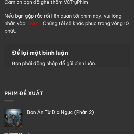
Cảm ơn bạn đã ghé thăm VũTrụPhim
Nếu bạn gặp rắc rối liên quan tới phim này, vui lòng
nhấn vào
"ĐÂY".
Chúng tôi sẽ khắc phục trong vòng 10
phút.
Để lại một bình luận
Bạn phải
đăng nhập
để gửi bình luận.
PHIM ĐỀ XUẤT
Bản Án Từ Địa Ngục (Phần 2)