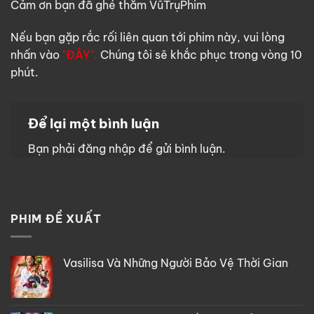
Cảm ơn bạn đã ghé thăm VũTrụPhim
Nếu bạn gặp rắc rối liên quan tới phim này, vui lòng
nhấn vào
"ĐÂY".
Chúng tôi sẽ khắc phục trong vòng 10
phút.
Để lại một bình luận
Bạn phải
đăng nhập
để gửi bình luận.
PHIM ĐỀ XUẤT
Vasilisa Và Những Người Bảo Vệ Thời Gian