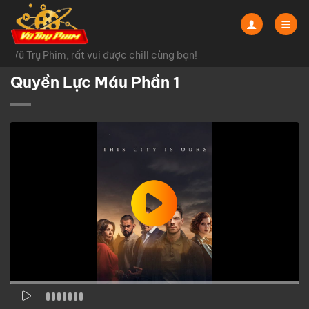
Chuyển
đến
nội
Vũ Trụ Phim, rất vui được chill cùng bạn!
dung
Quyền Lực Máu Phần 1