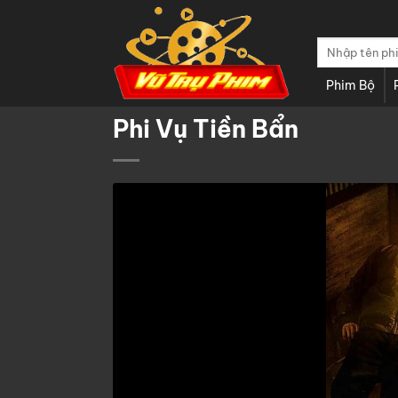
Chuyển
đến
Tìm
nội
kiếm:
dung
Phim Bộ
Phi Vụ Tiền Bẩn