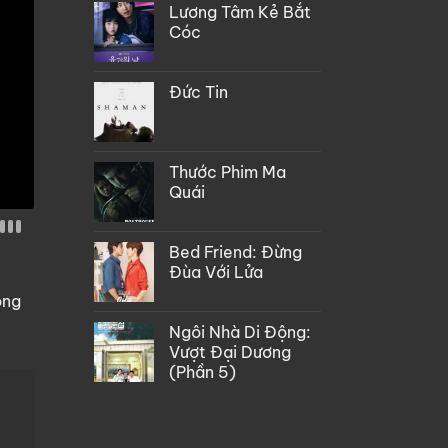
Lương Tâm Kẻ Bắt
Cóc
Đức Tin
Thước Phim Ma
Quái
Bed Friend: Đừng
Đùa Với Lửa
òng
Ngôi Nhà Di Động:
Vượt Đại Dương
(Phần 5)