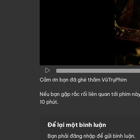
Cảm ơn bạn đã ghé thăm VũTrụPhim
Nếu bạn gặp rắc rối liên quan tới phim nà
10 phút.
Để lại một bình luận
Bạn phải
đăng nhập
để gửi bình luận.