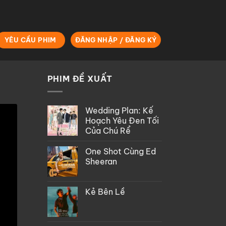
YÊU CẦU PHIM
ĐĂNG NHẬP / ĐĂNG KÝ
PHIM ĐỀ XUẤT
Wedding Plan: Kế
Hoạch Yêu Đen Tối
Của Chú Rể
One Shot Cùng Ed
Sheeran
Kẻ Bên Lề