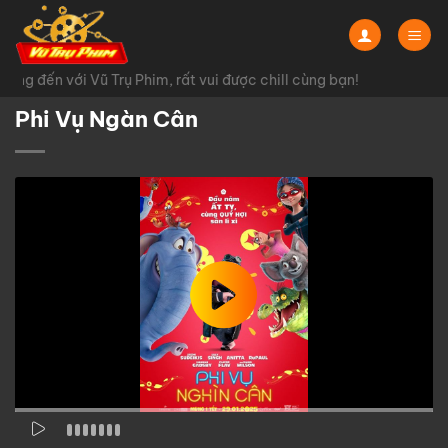
Chuyển
đến
nội
ng đến với Vũ Trụ Phim, rất vui được chill cùng bạn!
dung
Phi Vụ Ngàn Cân