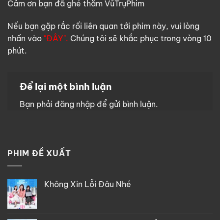
Cảm ơn bạn đã ghé thăm VũTrụPhim
Nếu bạn gặp rắc rối liên quan tới phim này, vui lòng
nhấn vào
"ĐÂY".
Chúng tôi sẽ khắc phục trong vòng 10
phút.
Để lại một bình luận
Bạn phải
đăng nhập
để gửi bình luận.
PHIM ĐỀ XUẤT
Không Xin Lỗi Đâu Nhé