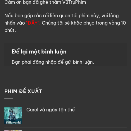
Cảm ơn bạn đã ghé thăm VũTrụPhim
Nếu bạn gặp rắc rối liên quan tới phim này, vui lòng
nhấn vào
"ĐÂY".
Chúng tôi sẽ khắc phục trong vòng 10
phút.
Để lại một bình luận
Bạn phải
đăng nhập
để gửi bình luận.
PHIM ĐỀ XUẤT
Carol và ngày tận thế