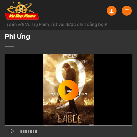
Chuyển
đến
nội
g đến với Vũ Trụ Phim, rất vui được chill cùng bạn!
dung
Phi Ưng