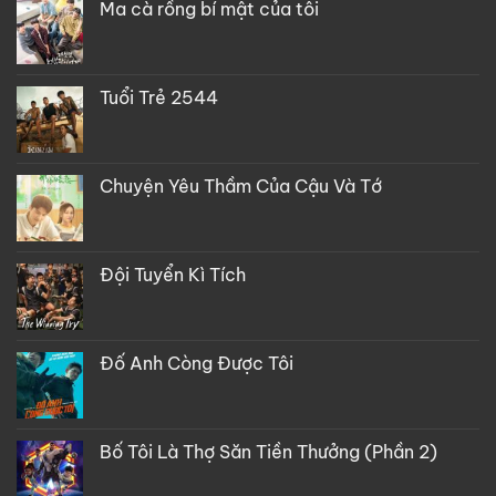
Ma cà rồng bí mật của tôi
Tuổi Trẻ 2544
Chuyện Yêu Thầm Của Cậu Và Tớ
Đội Tuyển Kì Tích
Đố Anh Còng Được Tôi
Bố Tôi Là Thợ Săn Tiền Thưởng (Phần 2)