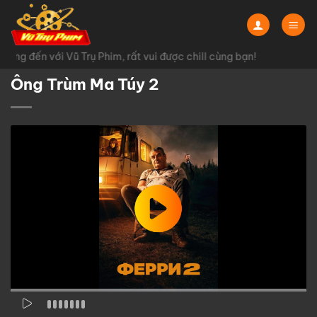
Chuyển
đến
nội
ng đến với Vũ Trụ Phim, rất vui được chill cùng bạn!
dung
Ông Trùm Ma Túy 2