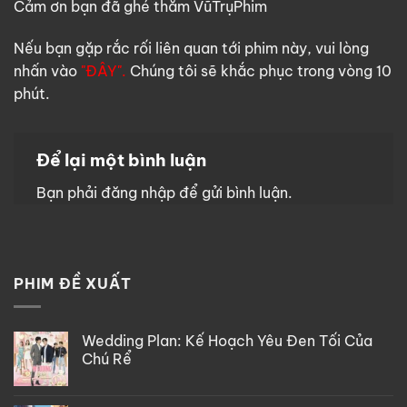
Cảm ơn bạn đã ghé thăm VũTrụPhim
Nếu bạn gặp rắc rối liên quan tới phim này, vui lòng
nhấn vào
"ĐÂY".
Chúng tôi sẽ khắc phục trong vòng 10
phút.
Để lại một bình luận
Bạn phải
đăng nhập
để gửi bình luận.
PHIM ĐỀ XUẤT
Wedding Plan: Kế Hoạch Yêu Đen Tối Của
Chú Rể