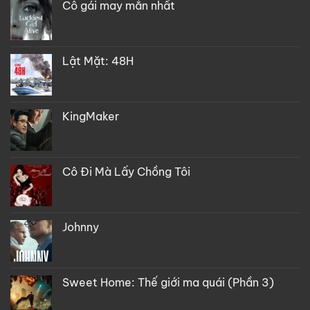
Cô gái may mắn nhất
Lật Mặt: 48H
KingMaker
Cô Đi Mà Lấy Chồng Tôi
Johnny
Sweet Home: Thế giới ma quái (Phần 3)