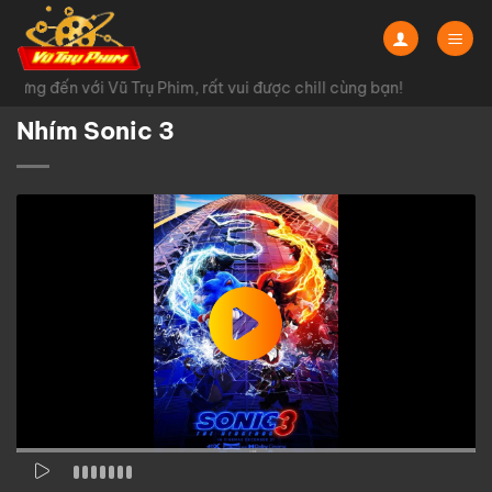
Chuyển
đến
nội
ừng đến với Vũ Trụ Phim, rất vui được chill cùng bạn!
dung
Nhím Sonic 3