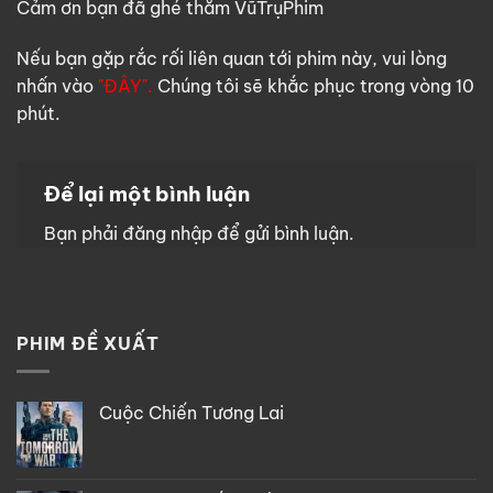
Cảm ơn bạn đã ghé thăm VũTrụPhim
Nếu bạn gặp rắc rối liên quan tới phim này, vui lòng
nhấn vào
"ĐÂY".
Chúng tôi sẽ khắc phục trong vòng 10
phút.
Để lại một bình luận
Bạn phải
đăng nhập
để gửi bình luận.
PHIM ĐỀ XUẤT
Cuộc Chiến Tương Lai