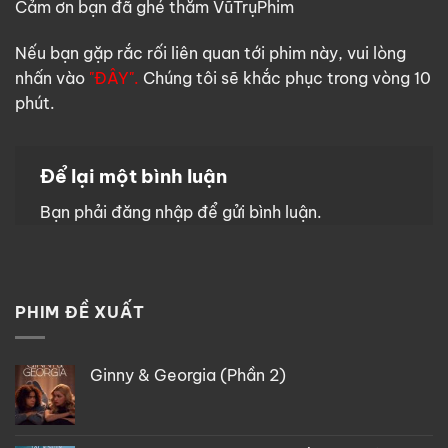
Cảm ơn bạn đã ghé thăm VũTrụPhim
Nếu bạn gặp rắc rối liên quan tới phim này, vui lòng
nhấn vào
"ĐÂY".
Chúng tôi sẽ khắc phục trong vòng 10
phút.
Để lại một bình luận
Bạn phải
đăng nhập
để gửi bình luận.
PHIM ĐỀ XUẤT
Ginny & Georgia (Phần 2)