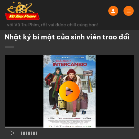
Chuyển
đến
nội
với Vũ Trụ Phim, rất vui được chill cùng bạn!
dung
Nhật ký bí mật của sinh viên trao đổi