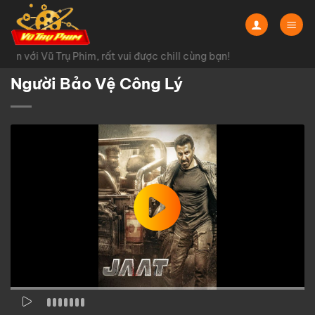
Chuyển
đến
nội
n với Vũ Trụ Phim, rất vui được chill cùng bạn!
dung
Người Bảo Vệ Công Lý