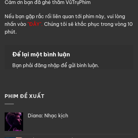
Cảm ơn bạn đã ghé thăm VũTrụPhim
Nếu bạn gặp rắc rối liên quan tới phim này, vui lòng
nhấn vào
"ĐÂY".
Chúng tôi sẽ khắc phục trong vòng 10
phút.
Để lại một bình luận
Bạn phải
đăng nhập
để gửi bình luận.
PHIM ĐỀ XUẤT
Diana: Nhạc kịch