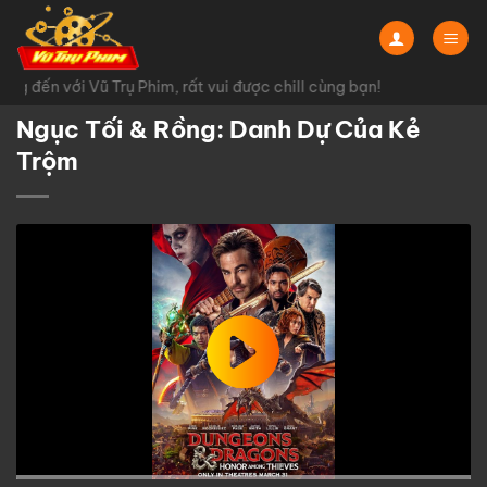
Chuyển
đến
nội
g đến với Vũ Trụ Phim, rất vui được chill cùng bạn!
dung
Ngục Tối & Rồng: Danh Dự Của Kẻ
Trộm