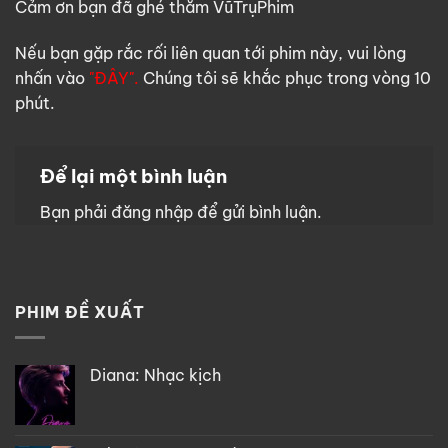
Cảm ơn bạn đã ghé thăm VũTrụPhim
Nếu bạn gặp rắc rối liên quan tới phim này, vui lòng
nhấn vào
"ĐÂY".
Chúng tôi sẽ khắc phục trong vòng 10
phút.
Để lại một bình luận
Bạn phải
đăng nhập
để gửi bình luận.
PHIM ĐỀ XUẤT
Diana: Nhạc kịch