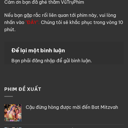
Cảm ơn bạn đã ghé thăm VũTrụPhim
Nếu bạn gặp rắc rối liên quan tới phim này, vui lòng
nhấn vào
"ĐÂY".
Chúng tôi sẽ khắc phục trong vòng 10
phút.
Để lại một bình luận
Bạn phải
đăng nhập
để gửi bình luận.
PHIM ĐỀ XUẤT
Cậu đừng hòng được mời đến Bat Mitzvah