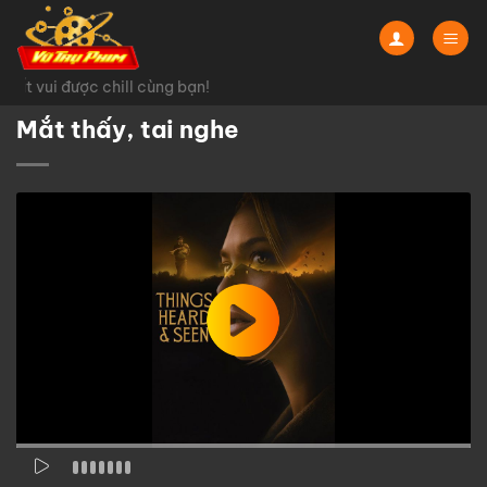
Chuyển
đến
nội
ất vui được chill cùng bạn!
dung
Mắt thấy, tai nghe