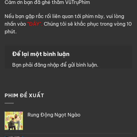
Cảm ơn bạn đã ghé thăm VũTrụPhim
Nếu bạn gặp rắc rối liên quan tới phim này, vui lòng
nhấn vào
"ĐÂY".
Chúng tôi sẽ khắc phục trong vòng 10
phút.
Để lại một bình luận
Bạn phải
đăng nhập
để gửi bình luận.
PHIM ĐỀ XUẤT
Rung Động Ngọt Ngào