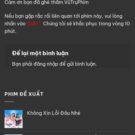
Cảm ơn bạn đã ghé thăm VũTrụPhim
Nếu bạn gặp rắc rối liên quan tới phim này, vui lòng
nhấn vào
"ĐÂY".
Chúng tôi sẽ khắc phục trong vòng 10
phút.
Để lại một bình luận
Bạn phải
đăng nhập
để gửi bình luận.
PHIM ĐỀ XUẤT
Không Xin Lỗi Đâu Nhé