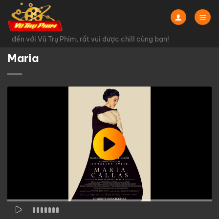
Chuyển
đến
nội
 đến với Vũ Trụ Phim, rất vui được chill cùng bạn!
dung
Maria