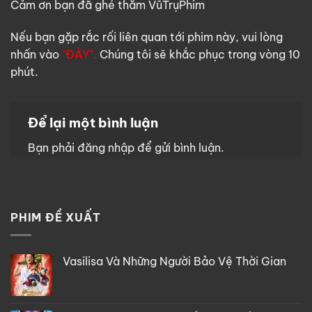
Cảm ơn bạn đã ghé thăm VũTrụPhim
Nếu bạn gặp rắc rối liên quan tới phim này, vui lòng
nhấn vào
"ĐÂY".
Chúng tôi sẽ khắc phục trong vòng 10
phút.
Để lại một bình luận
Bạn phải
đăng nhập
để gửi bình luận.
PHIM ĐỀ XUẤT
Vasilisa Và Những Người Bảo Vệ Thời Gian