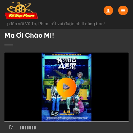
Chuyển
đến
nội
g đến với Vũ Trụ Phim, rất vui được chill cùng bạn!
dung
Ma Ơi Chào Mi!