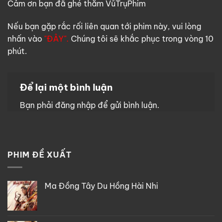
Cảm ơn bạn đã ghé thăm VũTrụPhim
Nếu bạn gặp rắc rối liên quan tới phim này, vui lòng
nhấn vào
"ĐÂY".
Chúng tôi sẽ khắc phục trong vòng 10
phút.
Để lại một bình luận
Bạn phải
đăng nhập
để gửi bình luận.
PHIM ĐỀ XUẤT
Ma Đồng Tây Du Hồng Hài Nhi