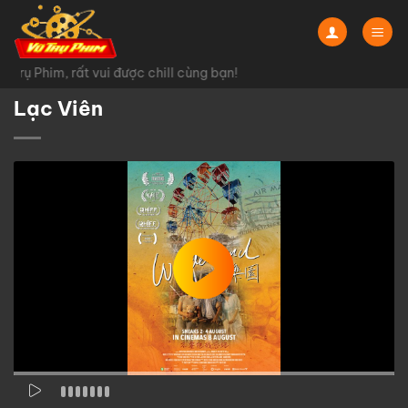
Chuyển
đến
nội
Trụ Phim, rất vui được chill cùng bạn!
dung
Lạc Viên