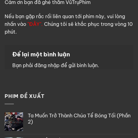
Cảm ơn bạn đã ghé thăm VũTrụPhim
Nếu bạn gặp rắc rối liên quan tới phim này, vui lòng
nhấn vào
"ĐÂY".
Chúng tôi sẽ khắc phục trong vòng 10
phút.
Để lại một bình luận
Bạn phải
đăng nhập
để gửi bình luận.
PHIM ĐỀ XUẤT
Ta Muốn Trở Thành Chúa Tể Bóng Tối (Phần
2)