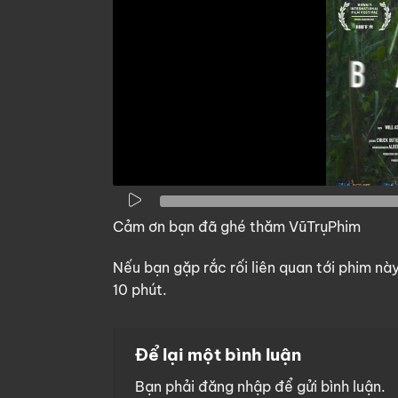
Cảm ơn bạn đã ghé thăm VũTrụPhim
Nếu bạn gặp rắc rối liên quan tới phim nà
10 phút.
Để lại một bình luận
Bạn phải
đăng nhập
để gửi bình luận.